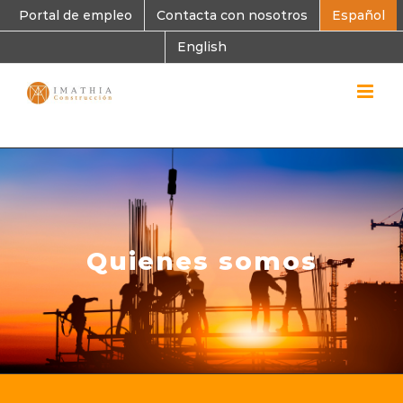
Skip
Portal de empleo
Contacta con nosotros
Español
to
content
English
Quienes somos