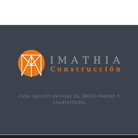
Calle Agustín de Foxá, 26, 28036 Madrid. t:
+34914170310.