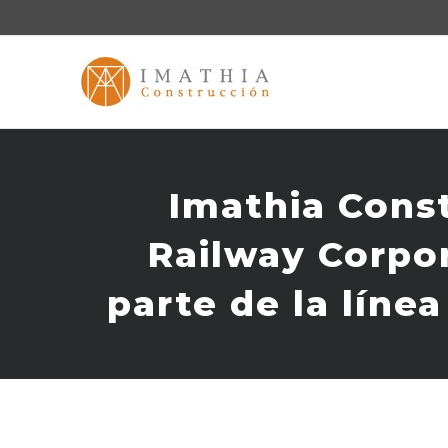
Skip
to
content
Imathia Cons
Railway Corpor
parte de la líne