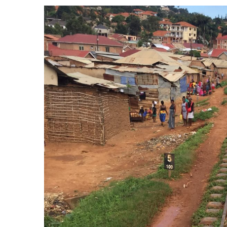
View
Larger
Image